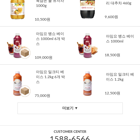
육담은 꿀 유자차
리 대추차 460g
1000g
9,600원
10,500원
아임요 뱅쇼 베이
아임요 뱅쇼 베이
스 1000ml 6개 박
스 1000ml
스
18,500원
109,000원
아임요 밀크티 베
아임요 밀크티 베
이스 1.2kg 6개 박
이스 1.2kg
스
12,500원
75,000원
더보기 ▼
CUSTOMER CENTER
1588-6566