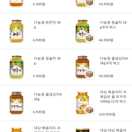
6,500원
54,900원
다농원 레몬차 1k
다농원 청귤차 1k
g
g 8개 박스
6,900원
46,900원
다농원 청귤차 1k
다농원 꿀생강차A
g
1kg 8개 박스
5,900원
54,000원
대상 복음자리 과
다농원 꿀생강차A
육담은 꿀 유자차
1kg
1000g 12개 박스
6,900원
124,900원
대상 복음자리 과
대상 대상 복음자