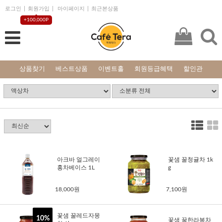
로그인
회원가입
마이페이지
최근본상품
+100,000P
상품찾기
베스트상품
이벤트홀
회원등급혜택
할인관
아크바 얼그레이
꽃샘 꿀청귤차 1k
홍차베이스 1L
g
18,000원
7,100원
꽃샘 꿀레드자몽
10%
꽃샘 꿀한라봉차