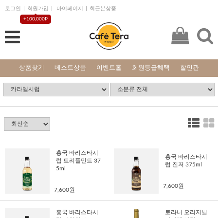
로그인
회원가입
마이페이지
최근본상품
+100,000P
상품찾기
베스트상품
이벤트홀
회원등급혜택
할인관
흥국 바리스타시
흥국 바리스타시
럽 트리플민트 37
럽 진저 375ml
5ml
7,600원
7,600원
흥국 바리스타시
토라니 오리지널