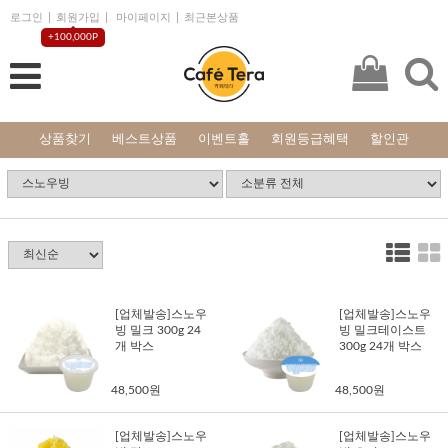
로그인
회원가입
마이페이지
최근본상품
+100,000P
상품찾기
베스트상품
이벤트홀
회원등급혜택
할인관
[업체발송]스노우
[업체발송]스노우
빙 밀크 300g 24
빙 밀크테이스트
개 박스
300g 24개 박스
48,500원
48,500원
[업체발송]스노우
[업체발송]스노우