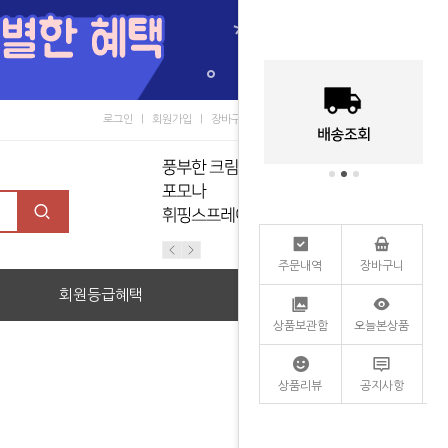
로그인
회원가입
장바구니
마이페이지
커뮤니티
주문내역
장바구니
회원등급혜택
할인관
상품보관함
오늘본상품
상품리뷰
공지사항