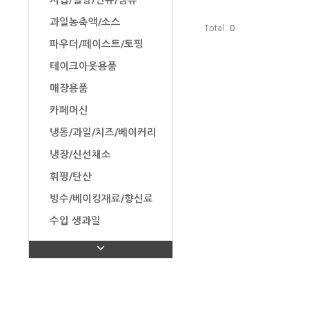
시럽/설탕/연유/잼류
과일농축액/소스
Total
0
파우더/페이스트/토핑
테이크아웃용품
매장용품
카페머신
냉동/과일/치즈/베이커리
냉장/신선채소
휘핑/탄산
빙수/베이킹재료/향신료
수입 생과일
탄산수/음료/유제품/과자
탕비실