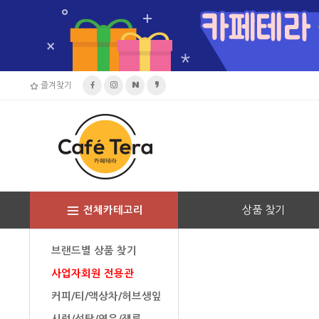
즐겨찾기
상품 찾기
전체카테고리
브랜드별 상품 찾기
사업자회원 전용관
커피/티/액상차/허브생잎