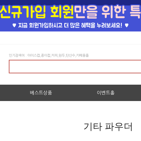
인기검색어 : 아이스컵,종이컵,커피,원두,탄산수,카페용품
베스트상품
이벤트홀
기타 파우더