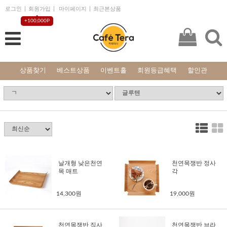
로그인
회원가입
마이페이지
최근본상품
+100,000P
상품찾기
베스트상품
이벤트홀
회원등급혜택
할인관
날개형 낮은천연
천연목쟁반 정사
목 매트
각
14,300원
19,000원
천연목쟁반 직사
천연목쟁반 브라