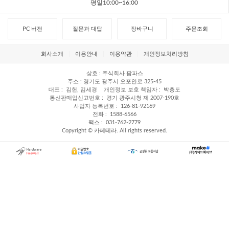
평일10:00~16:00
PC 버전
질문과 대답
장바구니
주문조회
회사소개
이용안내
이용약관
개인정보처리방침
상호
주식회사 팜파스
주소
경기도 광주시 오포안로 325-45
대표
김헌, 김세경
개인정보 보호 책임자
박충도
통신판매업신고번호
경기 광주시청 제 2007-190호
사업자 등록번호
126-81-92169
전화
1588-6566
팩스
031-762-2779
Copyright © 카페테라. All rights reserved.