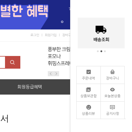
로그인
회원가입
장바구니
마이페이지
커뮤니티
주문내역
장바구니
회원등급혜택
할인관
상품보관함
오늘본상품
상품리뷰
공지사항
펜서