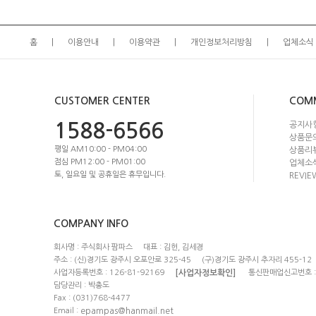
홈
이용안내
이용약관
개인정보처리방침
업체소식
CUSTOMER CENTER
COM
1588-6566
공지사
상품문
평일 AM10:00 - PM04:00
상품리
점심 PM12:00 - PM01:00
업체소
토, 일요일 및 공휴일은 휴무입니다.
REVIE
COMPANY INFO
회사명 : 주식회사 팜파스
대표 :
김헌, 김세경
주소 : (신)경기도 광주시 오포안로 325-45
(구)
경기도 광주시 추자리 455-12
사업자등록번호 : 126-81-92169
통신판매업신고번호 : 
[사업자정보확인]
담당관리 : 박충도
Fax : (031)768-4477
Email :
epampas@hanmail.net