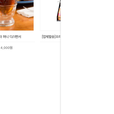
타 허니 디스펜서
[업체발송]오리스타 마몽드 디스펜서(블랙)
14,000원
177,000원