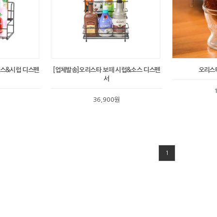
소스&시럽 디스펜
[업체발송]오리스타 보떼 시럽&소스 디스펜
오리스
서
36,900원
1