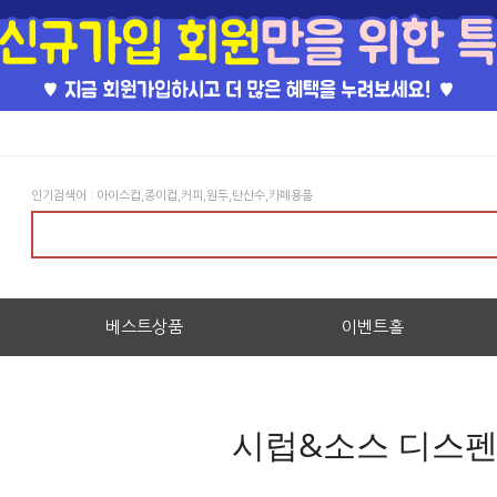
인기검색어 : 아이스컵,종이컵,커피,원두,탄산수,카페용품
베스트상품
이벤트홀
시럽&소스 디스