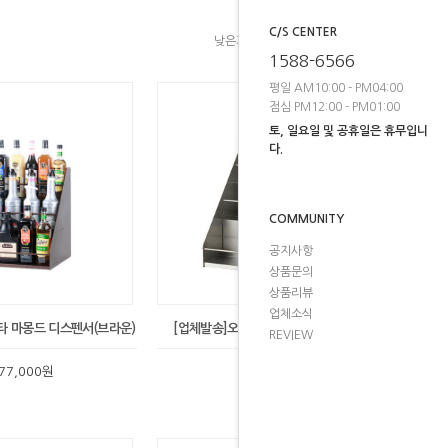
C/S CENTER
낮은가격
높은가격
브랜드순
1588-6566
평일 AM10:00 - PM04:00
점심 PM12:00 - PM01:00
토, 일요일 및 공휴일은 휴무입니
다.
COMMUNITY
공지사항
상품문의
상품리뷰
업체소식
타 마몽드 디스펜서(브라운)
[업체발송]오리스타 스테인레스 마몽드
REVIEW
77,000원
259,000원