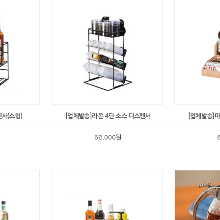
서(소형)
[업체발송]라온 4단 소스 디스펜서
[업체발송]
68,000원