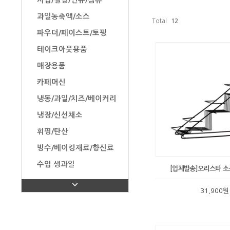
시럽/설탕/연유/잼류
과일농축액/소스
Total
12
파우더/페이스트/토핑
테이크아웃용품
매장용품
카페머신
냉동/과일/치즈/베이커리
냉장/신선채소
휘핑/탄산
빙수/베이킹재료/향신료
수입 생과일
[업체발송]오리스타 소
탄산수/음료/유제품/과자
31,900원
탕비실