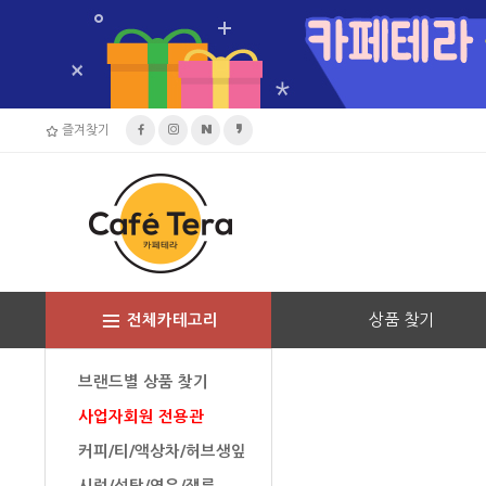
즐겨찾기
상품 찾기
전체카테고리
브랜드별 상품 찾기
사업자회원 전용관
커피/티/액상차/허브생잎