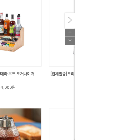
마데라 우드 오거나이저
[업체발송]오리스타 원형 2구 소스 디스펜서
64,000원
26,000원