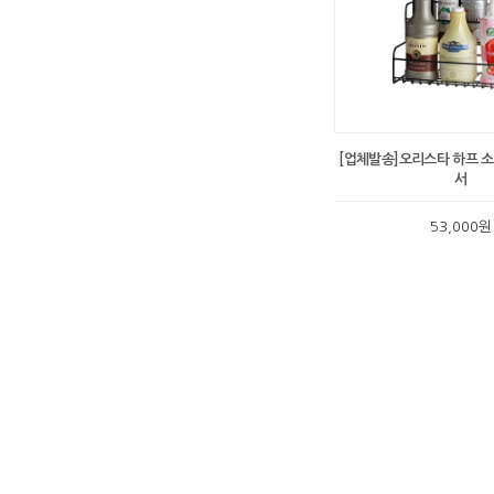
[업체발송]오리스타 하프 
서
53,000원