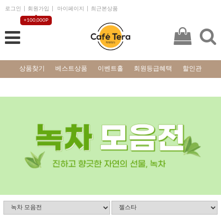
로그인
회원가입
마이페이지
최근본상품
+100,000P
상품찾기
베스트상품
이벤트홀
회원등급혜택
할인관