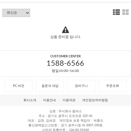
상품 준비중 입니다.
CUSTOMER CENTER
1588-6566
평일10:00~16:00
PC 버전
질문과 대답
장바구니
주문조회
회사소개
이용안내
이용약관
개인정보처리방침
상호
주식회사 팜파스
주소
경기도 광주시 오포안로 325-45
대표
김헌, 김세경
개인정보 보호 책임자
박충도
통신판매업신고번호
경기 광주시청 제 2007-190호
사업자 등록번호
126-81-92169