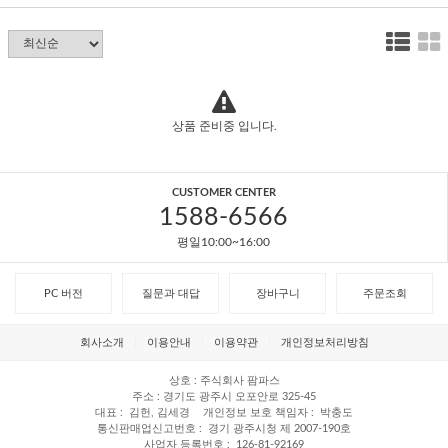
상품 준비중 입니다.
CUSTOMER CENTER
1588-6566
평일10:00~16:00
PC 버전
질문과 대답
장바구니
주문조회
회사소개
이용안내
이용약관
개인정보처리방침
상호
주식회사 팜파스
주소
경기도 광주시 오포안로 325-45
대표
김헌, 김세경
개인정보 보호 책임자
박충도
통신판매업신고번호
경기 광주시청 제 2007-190호
사업자 등록번호
126-81-92169