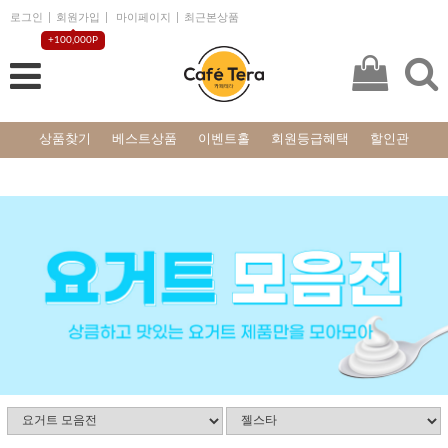
로그인
회원가입
마이페이지
최근본상품
+100,000P
상품찾기
베스트상품
이벤트홀
회원등급혜택
할인관