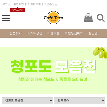
로그인
회원가입
마이페이지
최근본상품
+100,000P
상품찾기
베스트상품
이벤트홀
회원등급혜택
할인관