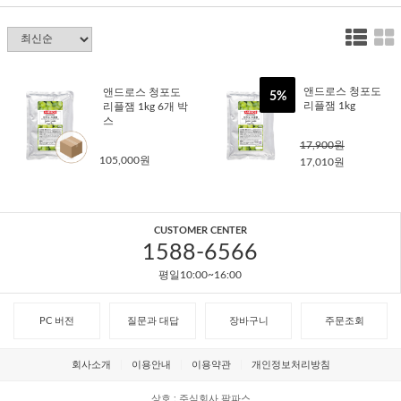
앤드로스 청포도
앤드로스 청포도
5%
리플잼 1kg
리플잼 1kg 6개 박
스
17,900원
105,000원
17,010원
CUSTOMER CENTER
1588-6566
평일10:00~16:00
PC 버전
질문과 대답
장바구니
주문조회
회사소개
이용안내
이용약관
개인정보처리방침
상호
주식회사 팜파스