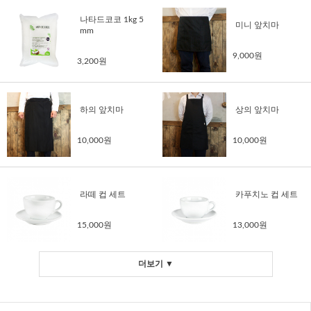
나타드코코 1kg 5
미니 앞치마
mm
9,000원
3,200원
하의 앞치마
상의 앞치마
10,000원
10,000원
라떼 컵 세트
카푸치노 컵 세트
15,000원
13,000원
더보기 ▼