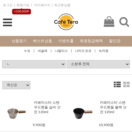
로그인
회원가입
마이페이지
최근본상품
+100,000P
상품찾기
베스트상품
이벤트홀
회원등급혜택
할인관
누보
네슬레
나탈리스
나타드코코
녹차원
카페마스터 스텐
카페마스터 스텐
우드핸들 실버 샷
우드핸들 블랙 샷
잔 120ml
잔 120ml
9,900원
10,900원