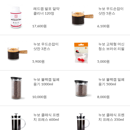
레드캡 발포 알약
누보 우드손잡이
클리너 120정
샷잔 5온스
17,600원
6,100원
누보 우드손잡이
누보 교체형 머신
샷잔 3온스
청소 브러쉬 리필
5,900원
5,000원
누보 블랙캡 밀폐
누보 블랙캡 밀폐
용기 1000ml
용기 500ml
10,000원
8,000원
누보 클래식 프렌
누보 클래식 프렌
치 프레스 600ml
치 프레스 350ml