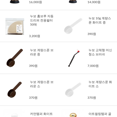
16,000원
14,000원
누보 홈브루 자동
누보 10g 계량스
드리퍼 전용필터
푼 화이트 중
50매
390원
3,200원
누보 계량스푼 브
누보 교체형 머신
라운 중
청소 브러쉬
390원
7,000원
누보 계량스푼 브
누보 계량스푼 화
라운 소
이트 소
370원
370원
커먼템퍼 화이트
아트컬링템퍼 골