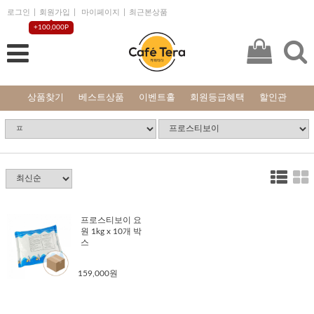
로그인
회원가입
마이페이지
최근본상품
+100,000P
상품찾기
베스트상품
이벤트홀
회원등급혜택
할인관
프로스티보이 요
원 1kg x 10개 박
스
159,000원